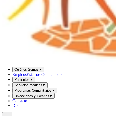
Quiénes Somos
▼
Empleos
Estamos Contratando
Pacientes
▼
Servicios Médicos
▼
Programas Comunitarios
▼
Ubicaciones y Horarios
▼
Contacto
Donar