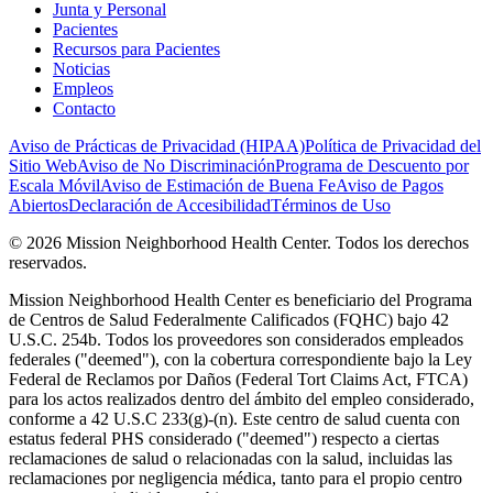
Junta y Personal
Pacientes
Recursos para Pacientes
Noticias
Empleos
Contacto
Aviso de Prácticas de Privacidad (HIPAA)
Política de Privacidad del
Sitio Web
Aviso de No Discriminación
Programa de Descuento por
Escala Móvil
Aviso de Estimación de Buena Fe
Aviso de Pagos
Abiertos
Declaración de Accesibilidad
Términos de Uso
© 2026 Mission Neighborhood Health Center. Todos los derechos
reservados.
Mission Neighborhood Health Center es beneficiario del Programa
de Centros de Salud Federalmente Calificados (FQHC) bajo 42
U.S.C. 254b. Todos los proveedores son considerados empleados
federales ("deemed"), con la cobertura correspondiente bajo la Ley
Federal de Reclamos por Daños (Federal Tort Claims Act, FTCA)
para los actos realizados dentro del ámbito del empleo considerado,
conforme a 42 U.S.C 233(g)-(n). Este centro de salud cuenta con
estatus federal PHS considerado ("deemed") respecto a ciertas
reclamaciones de salud o relacionadas con la salud, incluidas las
reclamaciones por negligencia médica, tanto para el propio centro