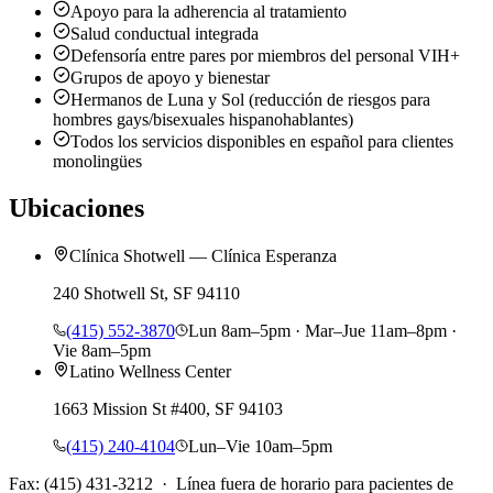
Apoyo para la adherencia al tratamiento
Salud conductual integrada
Defensoría entre pares por miembros del personal VIH+
Grupos de apoyo y bienestar
Hermanos de Luna y Sol (reducción de riesgos para
hombres gays/bisexuales hispanohablantes)
Todos los servicios disponibles en español para clientes
monolingües
Ubicaciones
Clínica Shotwell — Clínica Esperanza
240 Shotwell St, SF 94110
(415) 552-3870
Lun 8am–5pm · Mar–Jue 11am–8pm ·
Vie 8am–5pm
Latino Wellness Center
1663 Mission St #400, SF 94103
(415) 240-4104
Lun–Vie 10am–5pm
Fax: (415) 431-3212 · Línea fuera de horario para pacientes de