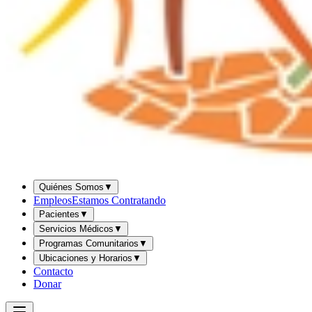
Quiénes Somos
▼
Empleos
Estamos Contratando
Pacientes
▼
Servicios Médicos
▼
Programas Comunitarios
▼
Ubicaciones y Horarios
▼
Contacto
Donar