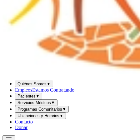
Quiénes Somos
▼
Empleos
Estamos Contratando
Pacientes
▼
Servicios Médicos
▼
Programas Comunitarios
▼
Ubicaciones y Horarios
▼
Contacto
Donar