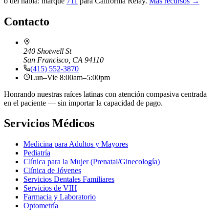
o del habla: marque
711
para California Relay.
Más recursos →
Contacto
240 Shotwell St
San Francisco, CA 94110
(415) 552-3870
Lun–Vie 8:00am–5:00pm
Honrando nuestras raíces latinas con atención compasiva centrada
en el paciente — sin importar la capacidad de pago.
Servicios Médicos
Medicina para Adultos y Mayores
Pediatría
Clínica para la Mujer (Prenatal/Ginecología)
Clínica de Jóvenes
Servicios Dentales Familiares
Servicios de VIH
Farmacia y Laboratorio
Optometría