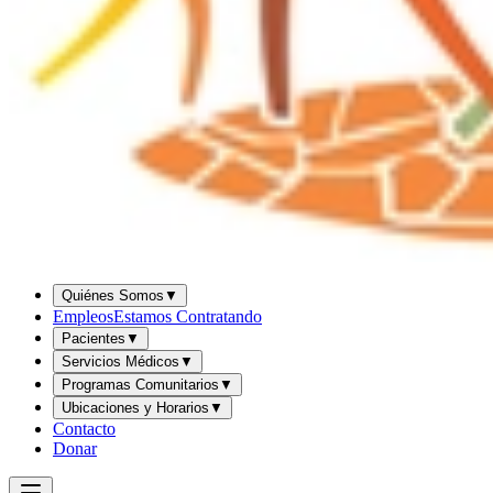
Quiénes Somos
▼
Empleos
Estamos Contratando
Pacientes
▼
Servicios Médicos
▼
Programas Comunitarios
▼
Ubicaciones y Horarios
▼
Contacto
Donar