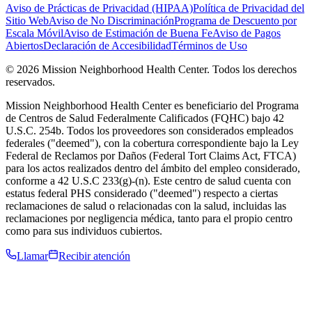
Aviso de Prácticas de Privacidad (HIPAA)
Política de Privacidad del
Sitio Web
Aviso de No Discriminación
Programa de Descuento por
Escala Móvil
Aviso de Estimación de Buena Fe
Aviso de Pagos
Abiertos
Declaración de Accesibilidad
Términos de Uso
© 2026 Mission Neighborhood Health Center. Todos los derechos
reservados.
Mission Neighborhood Health Center es beneficiario del Programa
de Centros de Salud Federalmente Calificados (FQHC) bajo 42
U.S.C. 254b. Todos los proveedores son considerados empleados
federales ("deemed"), con la cobertura correspondiente bajo la Ley
Federal de Reclamos por Daños (Federal Tort Claims Act, FTCA)
para los actos realizados dentro del ámbito del empleo considerado,
conforme a 42 U.S.C 233(g)-(n). Este centro de salud cuenta con
estatus federal PHS considerado ("deemed") respecto a ciertas
reclamaciones de salud o relacionadas con la salud, incluidas las
reclamaciones por negligencia médica, tanto para el propio centro
como para sus individuos cubiertos.
Llamar
Recibir atención