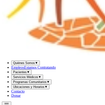
Quiénes Somos
▼
Empleos
Estamos Contratando
Pacientes
▼
Servicios Médicos
▼
Programas Comunitarios
▼
Ubicaciones y Horarios
▼
Contacto
Donar