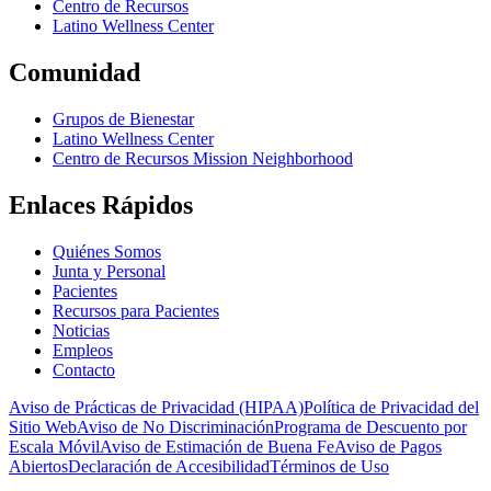
Centro de Recursos
Latino Wellness Center
Comunidad
Grupos de Bienestar
Latino Wellness Center
Centro de Recursos Mission Neighborhood
Enlaces Rápidos
Quiénes Somos
Junta y Personal
Pacientes
Recursos para Pacientes
Noticias
Empleos
Contacto
Aviso de Prácticas de Privacidad (HIPAA)
Política de Privacidad del
Sitio Web
Aviso de No Discriminación
Programa de Descuento por
Escala Móvil
Aviso de Estimación de Buena Fe
Aviso de Pagos
Abiertos
Declaración de Accesibilidad
Términos de Uso